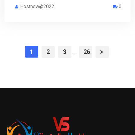
Hostnew@2022
0
1
2
3
26
...