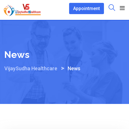
Skip
Appointment
to
content
News
>
VijaySudha Healthcare
News