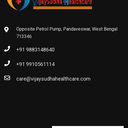
Opposite Petrol Pump, Pandaveswar, West Bengal
713346
+91 9883148640
+91 9910561114
care@vijaysudhahealthcare.com