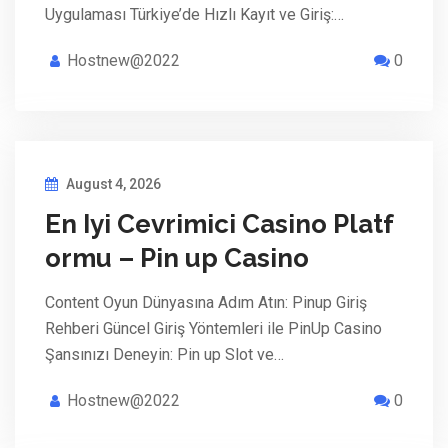
Uygulaması Türkiye’de Hızlı Kayıt ve Giriş:…
Hostnew@2022
0
August 4, 2026
En Iyi Cevrimici Casino Platf
ormu – Pin up Casino
Content Oyun Dünyasına Adım Atın: Pinup Giriş
Rehberi Güncel Giriş Yöntemleri ile PinUp Casino
Şansınızı Deneyin: Pin up Slot ve…
Hostnew@2022
0