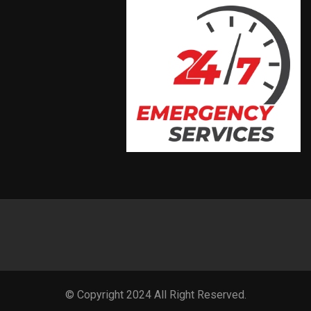
© Copyright 2024 All Right Reserved.