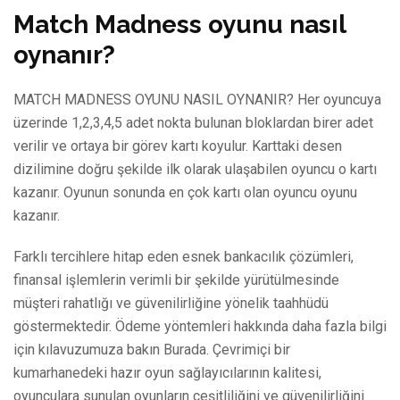
Match Madness oyunu nasıl
oynanır?
MATCH MADNESS OYUNU NASIL OYNANIR? Her oyuncuya
üzerinde 1,2,3,4,5 adet nokta bulunan bloklardan birer adet
verilir ve ortaya bir görev kartı koyulur. Karttaki desen
dizilimine doğru şekilde ilk olarak ulaşabilen oyuncu o kartı
kazanır. Oyunun sonunda en çok kartı olan oyuncu oyunu
kazanır.
Farklı tercihlere hitap eden esnek bankacılık çözümleri,
finansal işlemlerin verimli bir şekilde yürütülmesinde
müşteri rahatlığı ve güvenilirliğine yönelik taahhüdü
göstermektedir. Ödeme yöntemleri hakkında daha fazla bilgi
için kılavuzumuza bakın Burada. Çevrimiçi bir
kumarhanedeki hazır oyun sağlayıcılarının kalitesi,
oyunculara sunulan oyunların çeşitliliğini ve güvenilirliğini