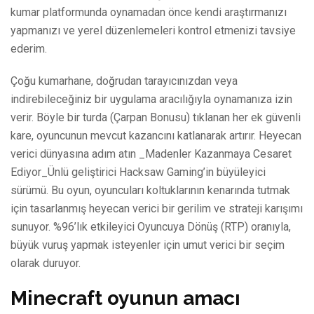
kumar platformunda oynamadan önce kendi araştırmanızı
yapmanızı ve yerel düzenlemeleri kontrol etmenizi tavsiye
ederim.
Çoğu kumarhane, doğrudan tarayıcınızdan veya
indirebileceğiniz bir uygulama aracılığıyla oynamanıza izin
verir. Böyle bir turda (Çarpan Bonusu) tıklanan her ek güvenli
kare, oyuncunun mevcut kazancını katlanarak artırır. Heyecan
verici dünyasına adım atın _Madenler Kazanmaya Cesaret
Ediyor_Ünlü geliştirici Hacksaw Gaming’in büyüleyici
sürümü. Bu oyun, oyuncuları koltuklarının kenarında tutmak
için tasarlanmış heyecan verici bir gerilim ve strateji karışımı
sunuyor. %96’lık etkileyici Oyuncuya Dönüş (RTP) oranıyla,
büyük vuruş yapmak isteyenler için umut verici bir seçim
olarak duruyor.
Minecraft oyunun amacı