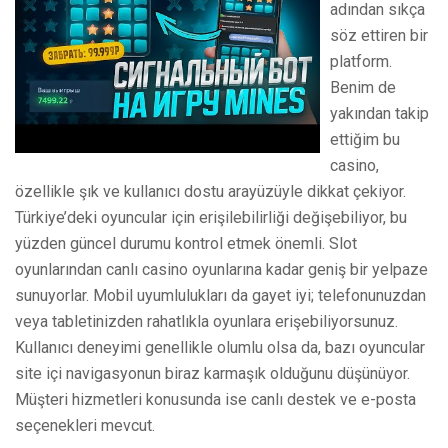
adından sıkça
söz ettiren bir
platform.
Benim de
yakından takip
ettiğim bu
casino,
özellikle şık ve kullanıcı dostu arayüzüyle dikkat çekiyor.
Türkiye’deki oyuncular için erişilebilirliği değişebiliyor, bu
yüzden güncel durumu kontrol etmek önemli. Slot
oyunlarından canlı casino oyunlarına kadar geniş bir yelpaze
sunuyorlar. Mobil uyumlulukları da gayet iyi; telefonunuzdan
veya tabletinizden rahatlıkla oyunlara erişebiliyorsunuz.
Kullanıcı deneyimi genellikle olumlu olsa da, bazı oyuncular
site içi navigasyonun biraz karmaşık olduğunu düşünüyor.
Müşteri hizmetleri konusunda ise canlı destek ve e-posta
seçenekleri mevcut.