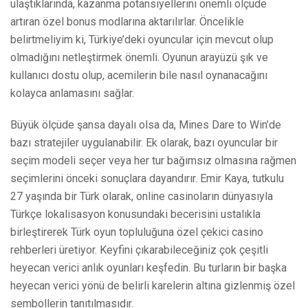
ulaştıklarında, kazanma potansiyellerini önemli ölçüde
artıran özel bonus modlarına aktarılırlar. Öncelikle
belirtmeliyim ki, Türkiye’deki oyuncular için mevcut olup
olmadığını netleştirmek önemli. Oyunun arayüzü şık ve
kullanıcı dostu olup, acemilerin bile nasıl oynanacağını
kolayca anlamasını sağlar.
Büyük ölçüde şansa dayalı olsa da, Mines Dare to Win’de
bazı stratejiler uygulanabilir. Ek olarak, bazı oyuncular bir
seçim modeli seçer veya her tur bağımsız olmasına rağmen
seçimlerini önceki sonuçlara dayandırır. Emir Kaya, tutkulu
27 yaşında bir Türk olarak, online casinoların dünyasıyla
Türkçe lokalisasyon konusundaki becerisini ustalıkla
birleştirerek Türk oyun topluluğuna özel çekici casino
rehberleri üretiyor. Keyfini çıkarabileceğiniz çok çeşitli
heyecan verici anlık oyunları keşfedin. Bu turların bir başka
heyecan verici yönü de belirli karelerin altına gizlenmiş özel
sembollerin tanıtılmasıdır.