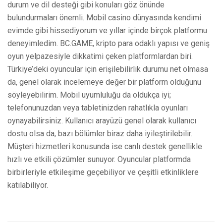
durum ve dil desteği gibi konuları göz önünde
bulundurmaları önemli. Mobil casino dünyasında kendimi
evimde gibi hissediyorum ve yıllar içinde birçok platformu
deneyimledim. BC.GAME, kripto para odaklı yapısı ve geniş
oyun yelpazesiyle dikkatimi çeken platformlardan biri.
Türkiye’deki oyuncular için erişilebilirlik durumu net olmasa
da, genel olarak incelemeye değer bir platform olduğunu
söyleyebilirim. Mobil uyumluluğu da oldukça iyi;
telefonunuzdan veya tabletinizden rahatlıkla oyunları
oynayabilirsiniz. Kullanıcı arayüzü genel olarak kullanıcı
dostu olsa da, bazı bölümler biraz daha iyileştirilebilir.
Müşteri hizmetleri konusunda ise canlı destek genellikle
hızlı ve etkili çözümler sunuyor. Oyuncular platformda
birbirleriyle etkileşime geçebiliyor ve çeşitli etkinliklere
katılabiliyor.