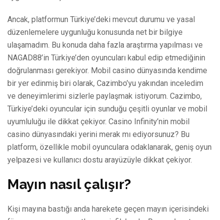
Ancak, platformun Türkiye’deki mevcut durumu ve yasal
düzenlemelere uygunluğu konusunda net bir bilgiye
ulaşamadım. Bu konuda daha fazla araştırma yapılması ve
NAGAD88’in Türkiye’den oyuncuları kabul edip etmediğinin
doğrulanması gerekiyor. Mobil casino dünyasında kendime
bir yer edinmiş biri olarak, Cazimbo’yu yakından inceledim
ve deneyimlerimi sizlerle paylaşmak istiyorum. Cazimbo,
Türkiye’deki oyuncular için sunduğu çeşitli oyunlar ve mobil
uyumluluğu ile dikkat çekiyor. Casino Infinity’nin mobil
casino dünyasındaki yerini merak mı ediyorsunuz? Bu
platform, özellikle mobil oyunculara odaklanarak, geniş oyun
yelpazesi ve kullanıcı dostu arayüzüyle dikkat çekiyor.
Mayın nasıl çalışır?
Kişi mayına bastığı anda harekete geçen mayın içerisindeki