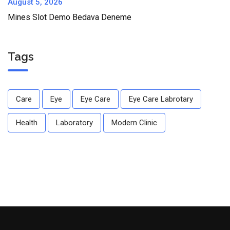
August 5, 2026
Mines Slot Demo Bedava Deneme
Tags
Care
Eye
Eye Care
Eye Care Labrotary
Health
Laboratory
Modern Clinic