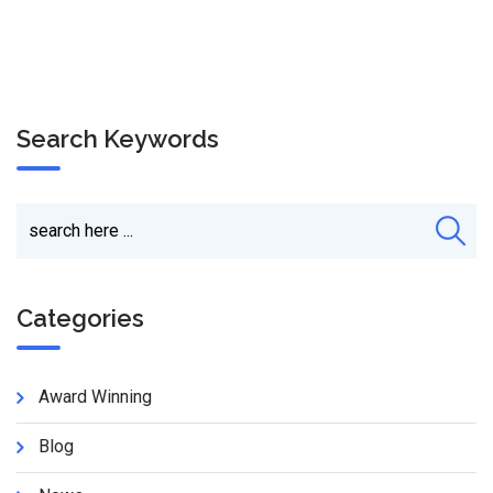
Search Keywords
Categories
Award Winning
Blog