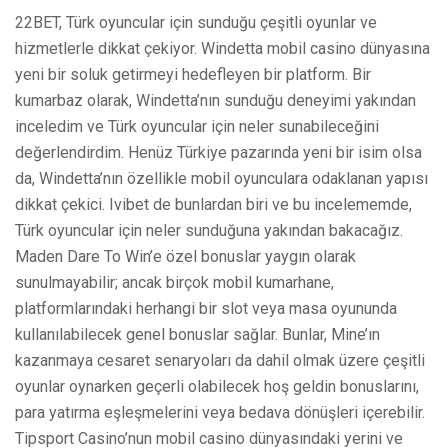
22BET, Türk oyuncular için sunduğu çeşitli oyunlar ve
hizmetlerle dikkat çekiyor. Windetta mobil casino dünyasına
yeni bir soluk getirmeyi hedefleyen bir platform. Bir
kumarbaz olarak, Windetta’nın sunduğu deneyimi yakından
inceledim ve Türk oyuncular için neler sunabileceğini
değerlendirdim. Henüz Türkiye pazarında yeni bir isim olsa
da, Windetta’nın özellikle mobil oyunculara odaklanan yapısı
dikkat çekici. Ivibet de bunlardan biri ve bu incelememde,
Türk oyuncular için neler sunduğuna yakından bakacağız.
Maden Dare To Win’e özel bonuslar yaygın olarak
sunulmayabilir; ancak birçok mobil kumarhane,
platformlarındaki herhangi bir slot veya masa oyununda
kullanılabilecek genel bonuslar sağlar. Bunlar, Mine’ın
kazanmaya cesaret senaryoları da dahil olmak üzere çeşitli
oyunlar oynarken geçerli olabilecek hoş geldin bonuslarını,
para yatırma eşleşmelerini veya bedava dönüşleri içerebilir.
Tipsport Casino’nun mobil casino dünyasındaki yerini ve