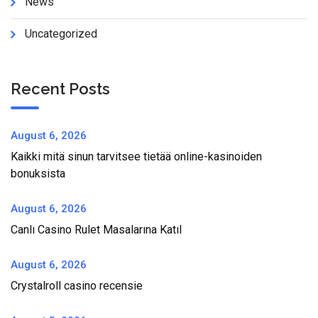
News
Uncategorized
Recent Posts
August 6, 2026
Kaikki mitä sinun tarvitsee tietää online-kasinoiden
bonuksista
August 6, 2026
Canlı Casino Rulet Masalarına Katıl
August 6, 2026
Crystalroll casino recensie