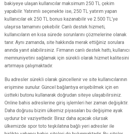
bakiyeye ulaşan kullanıcılar maksimum 250 TL çekim
yapabilir. Yatırımlı seçenekte ise, 250 TL yatırım yapan
kullanıcılar ek 250 TL bonus kazanabilir ve 2.500 TL’ye
ulaşırsa tamamını çekebilir. Canlı destek hizmeti,
kullanıcıların en kısa sürede sorunlarını çözmelerine olanak
tanır. Aynı zamanda, site hakkında merak ettiğiniz sorulara
anında yanıt alabilirsiniz. Firmanın canlı destek hattı, kullanıcı
memnuniyetini sağlamak için sürekli olarak hizmet kalitesini
artırmaya çalışmaktadır.
Bu adresler sürekli olarak güncellenir ve site kullanıcılarının
erişimine sunulur. Güncel bağlantıya erişebilmek için en
üstteki butonu kullanarak doğrudan siteye ulaşabilirsiniz.
Online bahis adreslerine giriş işlemleri her zaman değişiktir.
Daha doğrusu bizim ülkemiz piyasaları bu değişime ayak
uydurur bir vaziyettedir. Biraz daha açacak olursak
ülkemizde spor toto teşkilatına bağlı yeri adresler ile
birlikte yabancı bahis siteleri de bulunmaktadır. Bu siteler