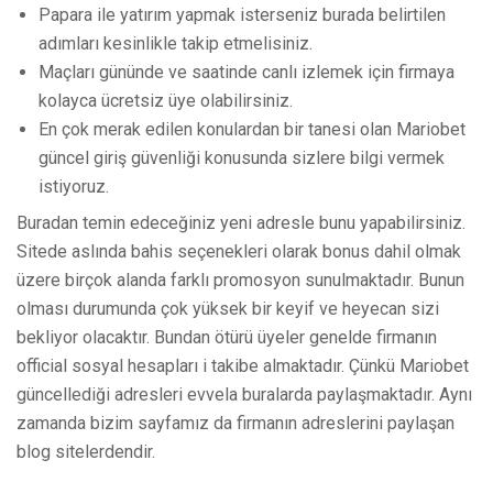
Papara ile yatırım yapmak isterseniz burada belirtilen
adımları kesinlikle takip etmelisiniz.
Maçları gününde ve saatinde canlı izlemek için firmaya
kolayca ücretsiz üye olabilirsiniz.
En çok merak edilen konulardan bir tanesi olan Mariobet
güncel giriş güvenliği konusunda sizlere bilgi vermek
istiyoruz.
Buradan temin edeceğiniz yeni adresle bunu yapabilirsiniz.
Sitede aslında bahis seçenekleri olarak bonus dahil olmak
üzere birçok alanda farklı promosyon sunulmaktadır. Bunun
olması durumunda çok yüksek bir keyif ve heyecan sizi
bekliyor olacaktır. Bundan ötürü üyeler genelde firmanın
official sosyal hesapları i takibe almaktadır. Çünkü Mariobet
güncellediği adresleri evvela buralarda paylaşmaktadır. Aynı
zamanda bizim sayfamız da firmanın adreslerini paylaşan
blog sitelerdendir.