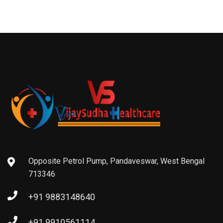
Opposite Petrol Pump, Pandaveswar, West Bengal
713346
+91 9883148640
+91 9910561114