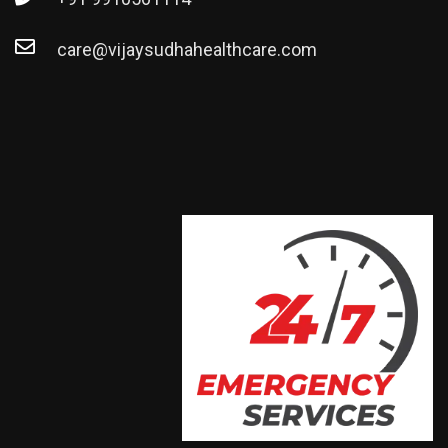
care@vijaysudhahealthcare.com