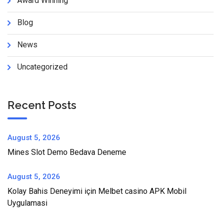
Award Winning
Blog
News
Uncategorized
Recent Posts
August 5, 2026
Mines Slot Demo Bedava Deneme
August 5, 2026
Kolay Bahis Deneyimi için Melbet casino APK Mobil
Uygulamasi