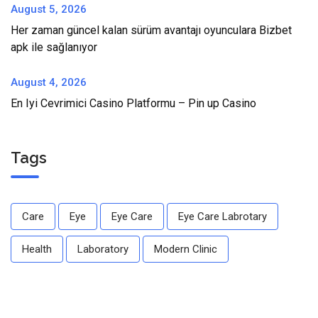
August 5, 2026
Her zaman güncel kalan sürüm avantajı oyunculara Bizbet
apk ile sağlanıyor
August 4, 2026
En Iyi Cevrimici Casino Platformu – Pin up Casino
Tags
Care
Eye
Eye Care
Eye Care Labrotary
Health
Laboratory
Modern Clinic