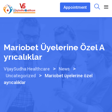
Skip
Appointment
to
content
Mariobet Üyelerine Özel A
Yrıcalıklar
>
>
VijaySudha Healthcare
News
>
Uncategorized
Mariobet üyelerine özel
ayrıcalıklar