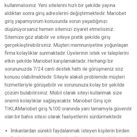
kullanmalısınız. Yeni sitelerini hızlı bir şekilde yayına
aldıktan sonra giriş adreslerini değiştirmektedir. Mariobet
giriş yapamıyorum konusunda sorun yaşadığınızı
düşünüyorsanız hemen sitemizi ziyaret etmelisiniz.
Sitemize göz atabilir ve siteye pratik şekilde giriş
gerçekleştirebilirsiniz. Müşteri memnuniyetine yoğunlaşan
firma kolaylıklar sunmaktadır. Üyelerinin istek ve taleplerini
etkin şekilde Mariobet karşılamaktadır. Herhangi bir
sorununuzda 7/24 canlı destek hattı ile görüşmeniz söz
konusu olabilmektedir. Siteyle alakalı problemde müşteri
hizmetleriyle görüşebilir ve sorununuza kolay bir şekilde
çözüm bulabilirsiniz. Mobil olarak siteyi kullanmak size
önemli kolaylıklar sağlayacaktır. Mariobet Giriş için
TIKLAMariobet giriş %100 oranında yani tamamıyla güvenilir
olan bir bahis sitesi olarak faaliyetlerini sürdürmektedir.
İmkanlardan sürekli faydalanmak isteyen kişilerin birden