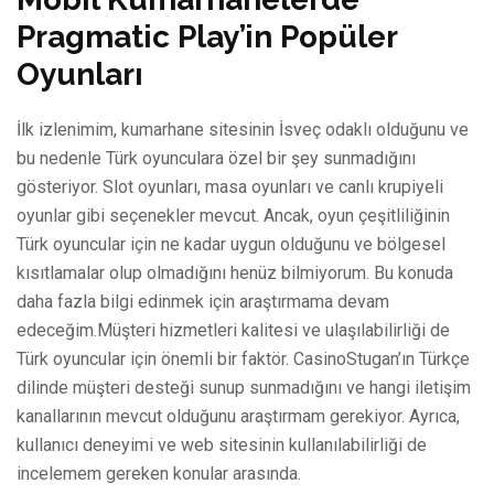
Pragmatic Play’in Popüler
Oyunları
İlk izlenimim, kumarhane sitesinin İsveç odaklı olduğunu ve
bu nedenle Türk oyunculara özel bir şey sunmadığını
gösteriyor. Slot oyunları, masa oyunları ve canlı krupiyeli
oyunlar gibi seçenekler mevcut. Ancak, oyun çeşitliliğinin
Türk oyuncular için ne kadar uygun olduğunu ve bölgesel
kısıtlamalar olup olmadığını henüz bilmiyorum. Bu konuda
daha fazla bilgi edinmek için araştırmama devam
edeceğim.Müşteri hizmetleri kalitesi ve ulaşılabilirliği de
Türk oyuncular için önemli bir faktör. CasinoStugan’ın Türkçe
dilinde müşteri desteği sunup sunmadığını ve hangi iletişim
kanallarının mevcut olduğunu araştırmam gerekiyor. Ayrıca,
kullanıcı deneyimi ve web sitesinin kullanılabilirliği de
incelemem gereken konular arasında.