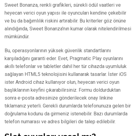
Sweet Bonanza, renkli grafikleri, sürekli ödül vaatleri ve
heyecan verici oyun yapısı ile oyuncuları kendine çekebilir
ve bu da bağımlılık riskini artırabilir. Bu kriterler göz önüne
alındığında, Sweet Bonanza'nın kumar olarak nitelendirilmesi
mümkündür.
Bu, operasyonlarının yüksek güvenlik standartlarını
karşıladığını garanti eder. Evet, Pragmatic Play oyunlarını
akıllı telefonlar ve tabletler dahil her tür cihazda uyumluluk
sağlayan HTML5 teknolojisini kullanarak tasarlar. İster iOS
ister Android cihaz kullanıyor olun, heyecan verici oyun
başlıklarının keyfini çıkarabilirsiniz. Formu doldurduktan
sonra e-posta adresinize gönderilecek onay linkine
tıklamanız yeterli. Gerekli durumlarda telefonunuza gelen bir
doğrulama kodunu da girmeniz istenebilir. Bazı durumlarda
telefon numarası ve adres bilgileri de talep edilebilir.