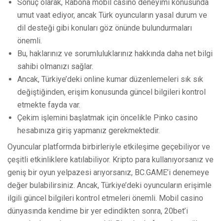
Sonuç olarak, Rabona mobil casino deneyimi konusunda
umut vaat ediyor, ancak Türk oyuncuların yasal durum ve
dil desteği gibi konuları göz önünde bulundurmaları
önemli.
Bu, haklarınız ve sorumluluklarınız hakkında daha net bilgi
sahibi olmanızı sağlar.
Ancak, Türkiye’deki online kumar düzenlemeleri sık sık
değiştiğinden, erişim konusunda güncel bilgileri kontrol
etmekte fayda var.
Çekim işlemini başlatmak için öncelikle Pinko casino
hesabınıza giriş yapmanız gerekmektedir.
Oyuncular platformda birbirleriyle etkileşime geçebiliyor ve
çeşitli etkinliklere katılabiliyor. Kripto para kullanıyorsanız ve
geniş bir oyun yelpazesi arıyorsanız, BC.GAME’i denemeye
değer bulabilirsiniz. Ancak, Türkiye’deki oyuncuların erişimle
ilgili güncel bilgileri kontrol etmeleri önemli. Mobil casino
dünyasında kendime bir yer edindikten sonra, 20bet’i