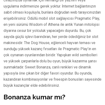
cihazınızda oynamak için herhangi bir yazılım veya
uygulama indirmenize gerek yoktur. İnternet bağlantınızın
sabit olması koşuluyla, bunlara doğrudan web tarayıcınızdan
erişebilirsiniz. Ödüllü mobil slot sağlayıcısı Pragmatic Play,
en yeni sürümü Wisdom of Athena ile antik Yunan mitolojisi
diyarına cesur bir yolculuk yapacağını duyurdu. Bu, çok
sayıda güçlü işlevi barındıran, her yerde ödediğiniz bir slot
makinesidir. The Dog House, eğlenceli hayvan teması ve
sunduğu yüksek kazanç fırsatları ile Pragmatic Play’in en
çok oynanan oyunlarından biridir. Yapışkan wild sembolleri
ve yüksek çarpanlarla dolu bu oyun, büyük kazanma şansı
sunmaktadır. Sweet Bonanza, canlı renkleri ve dinamik
yapısıyla öne çıkan bir diğer favori oyundur. Bu oyunda,
kazandıran kombinasyonlar ve freespin bonusları sayesinde
büyük kazançlar elde edebilirsiniz.
Bonanza kumar mı?