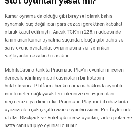
Slot oyunları yasal mı?
Kumar oynama da olduğu gibi bireysel olarak bahis
oynamak, suç değil idari para cezası gerektiren kabahat
olarak kabul edilmiştir. Ancak TCK'nın 228. maddesinde
tanımlanan kumar oynatma suçunda olduğu gibi bahis ve
şans oyunu oynatanlar, oynanmasına yer ve imkân
sağlayanlar cezalandırılacaktır.
MobileCasinoRank’ta Pragmatic Play’in oyunlarını içeren
derecelendirilmiş mobil casinoların bir listesini
bulabilirsiniz. Platform, her kumarhane hakkında ayrıntılı
incelemeler sağlayarak tercihlerinize en uygun olanı
seçmenize yardımcı olur. Pragmatic Play, mobil cihazlarda
oynanabilen çok çeşitli casino oyunları sunar. Portföylerinde
slotlar, Blackjack ve Rulet gibi masa oyunları, video poker ve
hatta canlı krupiye oyunları bulunur.