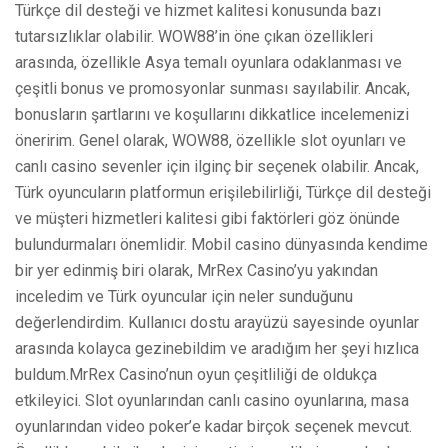
Türkçe dil desteği ve hizmet kalitesi konusunda bazı
tutarsızlıklar olabilir. WOW88’in öne çıkan özellikleri
arasında, özellikle Asya temalı oyunlara odaklanması ve
çeşitli bonus ve promosyonlar sunması sayılabilir. Ancak,
bonusların şartlarını ve koşullarını dikkatlice incelemenizi
öneririm. Genel olarak, WOW88, özellikle slot oyunları ve
canlı casino sevenler için ilginç bir seçenek olabilir. Ancak,
Türk oyuncuların platformun erişilebilirliği, Türkçe dil desteği
ve müşteri hizmetleri kalitesi gibi faktörleri göz önünde
bulundurmaları önemlidir. Mobil casino dünyasında kendime
bir yer edinmiş biri olarak, MrRex Casino’yu yakından
inceledim ve Türk oyuncular için neler sunduğunu
değerlendirdim. Kullanıcı dostu arayüzü sayesinde oyunlar
arasında kolayca gezinebildim ve aradığım her şeyi hızlıca
buldum.MrRex Casino’nun oyun çeşitliliği de oldukça
etkileyici. Slot oyunlarından canlı casino oyunlarına, masa
oyunlarından video poker’e kadar birçok seçenek mevcut.