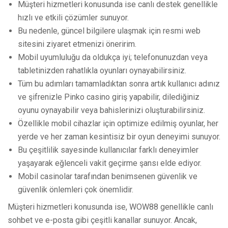
Müşteri hizmetleri konusunda ise canlı destek genellikle
hızlı ve etkili çözümler sunuyor.
Bu nedenle, güncel bilgilere ulaşmak için resmi web
sitesini ziyaret etmenizi öneririm.
Mobil uyumluluğu da oldukça iyi; telefonunuzdan veya
tabletinizden rahatlıkla oyunları oynayabilirsiniz.
Tüm bu adımları tamamladıktan sonra artık kullanıcı adınız
ve şifrenizle Pinko casino giriş yapabilir, dilediğiniz
oyunu oynayabilir veya bahislerinizi oluşturabilirsiniz.
Özellikle mobil cihazlar için optimize edilmiş oyunlar, her
yerde ve her zaman kesintisiz bir oyun deneyimi sunuyor.
Bu çeşitlilik sayesinde kullanıcılar farklı deneyimler
yaşayarak eğlenceli vakit geçirme şansı elde ediyor.
Mobil casinolar tarafından benimsenen güvenlik ve
güvenlik önlemleri çok önemlidir.
Müşteri hizmetleri konusunda ise, WOW88 genellikle canlı
sohbet ve e-posta gibi çeşitli kanallar sunuyor. Ancak,