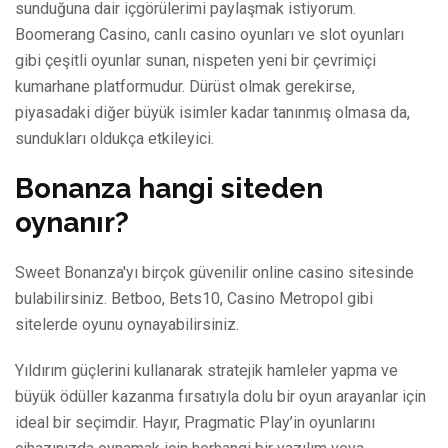
sunduğuna dair içgörülerimi paylaşmak istiyorum.
Boomerang Casino, canlı casino oyunları ve slot oyunları
gibi çeşitli oyunlar sunan, nispeten yeni bir çevrimiçi
kumarhane platformudur. Dürüst olmak gerekirse,
piyasadaki diğer büyük isimler kadar tanınmış olmasa da,
sundukları oldukça etkileyici.
Bonanza hangi siteden
oynanır?
Sweet Bonanza'yı birçok güvenilir online casino sitesinde
bulabilirsiniz. Betboo, Bets10, Casino Metropol gibi
sitelerde oyunu oynayabilirsiniz.
Yıldırım güçlerini kullanarak stratejik hamleler yapma ve
büyük ödüller kazanma fırsatıyla dolu bir oyun arayanlar için
ideal bir seçimdir. Hayır, Pragmatic Play’in oyunlarını