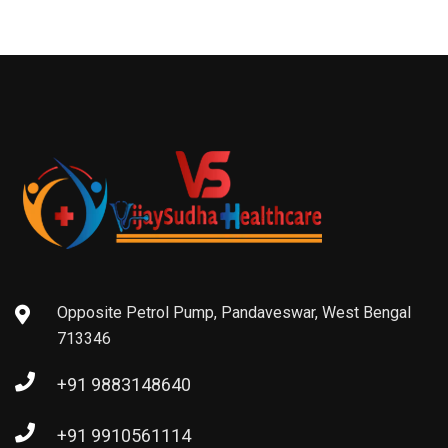
Opposite Petrol Pump, Pandaveswar, West Bengal
713346
+91 9883148640
+91 9910561114