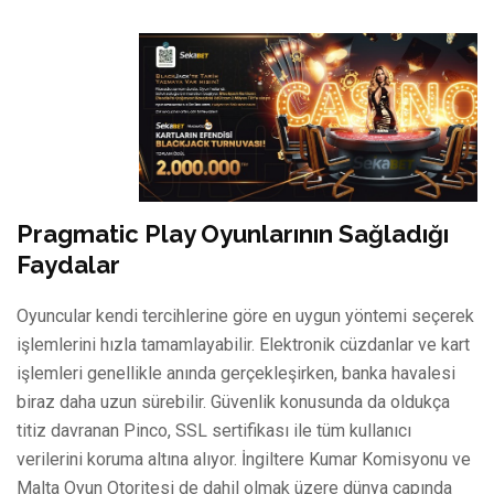
Pragmatic Play Oyunlarının Sağladığı
Faydalar
Oyuncular kendi tercihlerine göre en uygun yöntemi seçerek
işlemlerini hızla tamamlayabilir. Elektronik cüzdanlar ve kart
işlemleri genellikle anında gerçekleşirken, banka havalesi
biraz daha uzun sürebilir. Güvenlik konusunda da oldukça
titiz davranan Pinсo, SSL sertifikası ile tüm kullanıcı
verilerini koruma altına alıyor. İngiltere Kumar Komisyonu ve
Malta Oyun Otoritesi de dahil olmak üzere dünya çapında