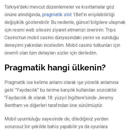
Türkiye’deki mevcut düzenlemeler ve kısıtlamalar göz
önüne alındığında,
pragmatik slot
1Bet’in erişilebilirliği
değişiklik gösterebilir. Bu nedenle, güncel bilgilere ulaşmak
için resmi web sitesini ziyaret etmenizi öneririm. Trips
Casino’nun mobil casino dünyasındaki yerini ve sunduğu
deneyimi yakından inceledim. Mobil casino tutkunları için
önemli olan tüm detayları sizler için derledim.
Pragmatik hangi ülkenin?
Pragmatik ise kelime anlamı olarak işe yönelik anlamına
gelir. "Faydacılık" bu terime karşılık kullanılan sözcüktür.
"Faydacılık ilk olarak 18. yüzyıl İngiltere'sinde Jeremy
Bentham ve diğerleri tarafından öne sürülmüştür.
Mobil uyumluluğu sayesinde de, dilediğiniz yerden
sorunsuz bir şekilde bahis yapabilir ya da oyunlara