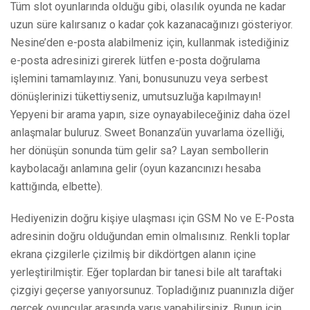
Tüm slot oyunlarında olduğu gibi, olasılık oyunda ne kadar
uzun süre kalırsanız o kadar çok kazanacağınızı gösteriyor.
Nesine’den e-posta alabilmeniz için, kullanmak istediğiniz
e-posta adresinizi girerek lütfen e-posta doğrulama
işlemini tamamlayınız. Yani, bonusunuzu veya serbest
dönüşlerinizi tükettiyseniz, umutsuzluğa kapılmayın!
Yepyeni bir arama yapın, size oynayabileceğiniz daha özel
anlaşmalar buluruz. Sweet Bonanza’ün yuvarlama özelliği,
her dönüşün sonunda tüm gelir sa? Layan sembollerin
kaybolacağı anlamına gelir (oyun kazancınızı hesaba
kattığında, elbette).
Hediyenizin doğru kişiye ulaşması için GSM No ve E-Posta
adresinin doğru olduğundan emin olmalısınız. Renkli toplar
ekrana çizgilerle çizilmiş bir dikdörtgen alanın içine
yerleştirilmiştir. Eğer toplardan bir tanesi bile alt taraftaki
çizgiyi geçerse yanıyorsunuz. Topladığınız puanınızla diğer
gerçek oyuncular arasında yarış yapabilirsiniz. Bunun için