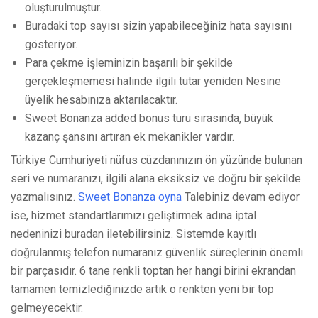
oluşturulmuştur.
Buradaki top sayısı sizin yapabileceğiniz hata sayısını
gösteriyor.
Para çekme işleminizin başarılı bir şekilde
gerçekleşmemesi halinde ilgili tutar yeniden Nesine
üyelik hesabınıza aktarılacaktır.
Sweet Bonanza added bonus turu sırasında, büyük
kazanç şansını artıran ek mekanikler vardır.
Türkiye Cumhuriyeti nüfus cüzdanınızın ön yüzünde bulunan
seri ve numaranızı, ilgili alana eksiksiz ve doğru bir şekilde
yazmalısınız.
Sweet Bonanza oyna
Talebiniz devam ediyor
ise, hizmet standartlarımızı geliştirmek adına iptal
nedeninizi buradan iletebilirsiniz. Sistemde kayıtlı
doğrulanmış telefon numaranız güvenlik süreçlerinin önemli
bir parçasıdır. 6 tane renkli toptan her hangi birini ekrandan
tamamen temizlediğinizde artık o renkten yeni bir top
gelmeyecektir.