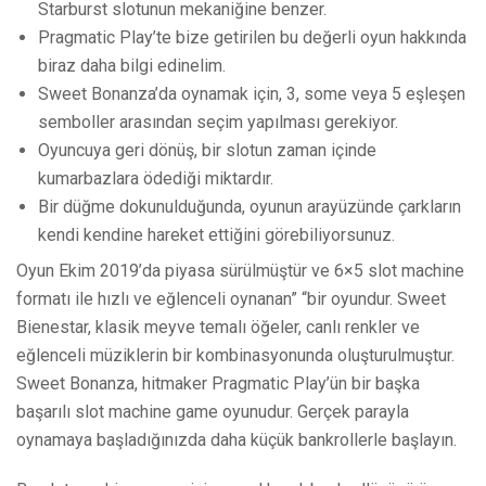
Starburst slotunun mekaniğine benzer.
Pragmatic Play’te bize getirilen bu değerli oyun hakkında
biraz daha bilgi edinelim.
Sweet Bonanza’da oynamak için, 3, some veya 5 eşleşen
semboller arasından seçim yapılması gerekiyor.
Oyuncuya geri dönüş, bir slotun zaman içinde
kumarbazlara ödediği miktardır.
Bir düğme dokunulduğunda, oyunun arayüzünde çarkların
kendi kendine hareket ettiğini görebiliyorsunuz.
Oyun Ekim 2019’da piyasa sürülmüştür ve 6×5 slot machine
formatı ile hızlı ve eğlenceli oynanan” “bir oyundur. Sweet
Bienestar, klasik meyve temalı öğeler, canlı renkler ve
eğlenceli müziklerin bir kombinasyonunda oluşturulmuştur.
Sweet Bonanza, hitmaker Pragmatic Play’ün bir başka
başarılı slot machine game oyunudur. Gerçek parayla
oynamaya başladığınızda daha küçük bankrollerle başlayın.