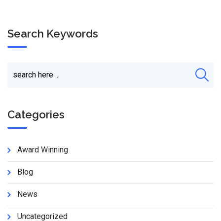
Search Keywords
Categories
Award Winning
Blog
News
Uncategorized