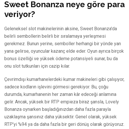
Sweet Bonanza neye göre para
veriyor?
Geleneksel slot makinelerinin aksine, Sweet Bonanza'da
belirli sembollerin belirli bir sıralamaya yerleşmesi
gerekmez. Bunun yerine, semboller herhangi bir yönde yan
yana gelirse, oyuncular kazanç elde eder. Oyun ayrıca birçok
bonus özelliği ve yüksek ödeme potansiyeli sunar, bu da
onu slot tutkunları için cazip kılar.
Çevrimdışı kumarhanelerdeki kumar makineleri gibi çalışıyor,
sadece kodların işlevini görmesi gerekiyor. Bu, çoğu
durumda, kumarhanenin her zaman kâr edeceği anlamına
gelir. Ancak, yüksek bir RTP empieza biraz şansla, Lovely
Bonanza oynarken başladığınızdan daha fazla parayla
uzaklaşma şansınız daha yüksektir. Genel olarak, yüksek
RTP’yi %94 ya da daha fazla bir geri dönüş olarak görüyoruz.