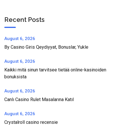
Recent Posts
August 6, 2026
By Casino Giris Qeydiyyat, Bonuslar, Yukle
August 6, 2026
Kaikki mitä sinun tarvitsee tietää online-kasinoiden
bonuksista
August 6, 2026
Canlı Casino Rulet Masalarına Katıl
August 6, 2026
Crystalroll casino recensie