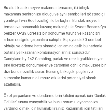
Bu slot, klasik meyve makinesi temasını, iki bitişik
makaranın senkronize olduğu ve aynı sembolleri gösterdiği
yenilikçi Twin Reel özelliği ile birleştirir. Bu slot, meyveli
teması ve basamaklı kazanç mekaniği ile Sweet Bonanza’ya
benzer. Oyun, ücretsiz bir döndürme turuna ve kazançları
artıran rastgele çarpanlara sahiptir. Bu, oyunda 30 sembol
olduğu ve ödeme hattı olmadığı anlamına gelir, bu nedenle
potansiyel kazanan kombinasyonlarınız sonsuzdur.
Candyland by 1×2 Gambling, parlak ve renkli grafiklerin yanı
sıra ücretsiz döndürmeler ve çarpanlar dahil olmak üzere bir
dizi bonus özellik sunar. Bunun gibi küçük ipuçları ve
numaralar kumarın olumsuz etkilerini potansiyel olarak
azaltabilir.
Özel çarpanların ve döndürmelerin kilidini açmak için ‘Günlük
Ödüller’ turunu oynayabilir ve bunu sorumlu oynamanıza
yardımcı olmak için kullanabilirsiniz. Kazanmak için tatlıları