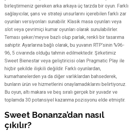
birleştirmeniz gereken arka arkaya üç tarzda bir oyun. Farklı
sağlayıcılar, şans ve strateji unsurlarını içerebilen farklı zar
oyunları versiyonları sunabilir. Klasik masa oyunları veya
slot veya çevrimiçi kumar oyunları olarak sunulabilirler.
Teması şeker/meyve bazlı olup parlak, renkli bir tasarıma
sahiptir. Ayarlarına bağlı olarak, bu yuvanın RTP’sinin %96-
96, 5 civarında olduğu tahmin edilmektedir. Şirketimiz
Sweet Bienestar veya geliştiricisi olan Pragmatic Play ile
hiçbir şekilde ilişkili değildir. Farklı oyunlardan,
kumarhanelerden ya da diğer varlıklardan bahsederek,
bunların ürün ve hizmetlerini onaylamadıklarını belirtiyoruz.
Bu oyun, altı makara ve beş sıralı gerçek bir yuvadır ve
toplamda 30 potansiyel kazanma pozisyonu elde etmiştir.
Sweet Bonanza’dan nasıl
çıkılır?