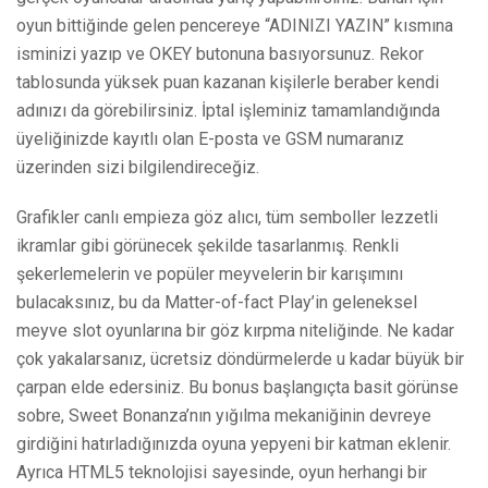
oyun bittiğinde gelen pencereye “ADINIZI YAZIN” kısmına
isminizi yazıp ve OKEY butonuna basıyorsunuz. Rekor
tablosunda yüksek puan kazanan kişilerle beraber kendi
adınızı da görebilirsiniz. İptal işleminiz tamamlandığında
üyeliğinizde kayıtlı olan E-posta ve GSM numaranız
üzerinden sizi bilgilendireceğiz.
Grafikler canlı empieza göz alıcı, tüm semboller lezzetli
ikramlar gibi görünecek şekilde tasarlanmış. Renkli
şekerlemelerin ve popüler meyvelerin bir karışımını
bulacaksınız, bu da Matter-of-fact Play’in geleneksel
meyve slot oyunlarına bir göz kırpma niteliğinde. Ne kadar
çok yakalarsanız, ücretsiz döndürmelerde u kadar büyük bir
çarpan elde edersiniz. Bu bonus başlangıçta basit görünse
sobre, Sweet Bonanza’nın yığılma mekaniğinin devreye
girdiğini hatırladığınızda oyuna yepyeni bir katman eklenir.
Ayrıca HTML5 teknolojisi sayesinde, oyun herhangi bir